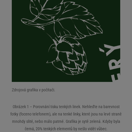
Zdrojová grafika v počítači.
Obrázek 1 – Porovnání tisku tenkých linek. Nehleďte na barevnost
fotky (foceno telefonem), ale na tenké linky, které jsou na levé straně
mnohdy slité, nebo málo patrné. Grafika je sytě zelená. Kdyby byla
černá, 20% tenkých elementů by nešlo vidět vůbec.