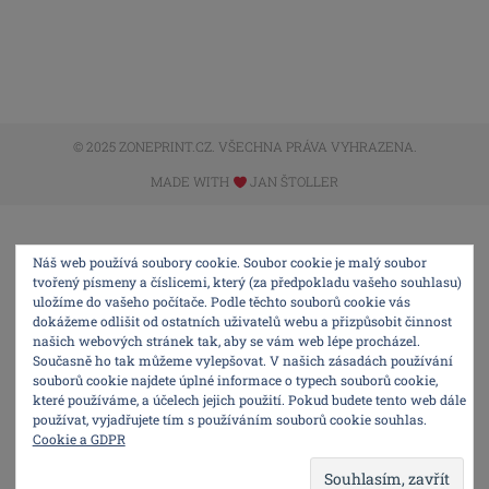
© 2025 ZONEPRINT.CZ. VŠECHNA PRÁVA VYHRAZENA.
MADE WITH
JAN ŠTOLLER
Náš web používá soubory cookie. Soubor cookie je malý soubor
tvořený písmeny a číslicemi, který (za předpokladu vašeho souhlasu)
uložíme do vašeho počítače. Podle těchto souborů cookie vás
dokážeme odlišit od ostatních uživatelů webu a přizpůsobit činnost
našich webových stránek tak, aby se vám web lépe procházel.
Současně ho tak můžeme vylepšovat. V našich zásadách používání
souborů cookie najdete úplné informace o typech souborů cookie,
které používáme, a účelech jejich použití. Pokud budete tento web dále
používat, vyjadřujete tím s používáním souborů cookie souhlas.
Cookie a GDPR