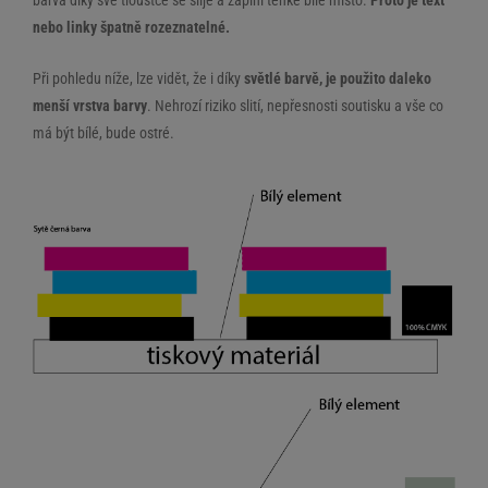
barva díky své tlouštce se slije a zaplní tenké bílé místo.
Proto je text
nebo linky špatně rozeznatelné.
Při pohledu níže, lze vidět, že i díky
světlé barvě, je použito daleko
menší vrstva barvy
. Nehrozí riziko slití, nepřesnosti soutisku a vše co
má být bílé, bude ostré.