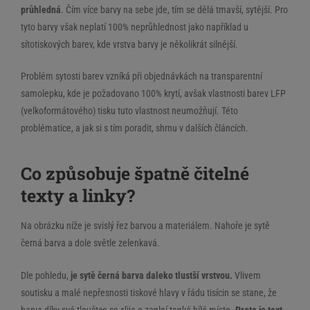
průhledná
. Čím více barvy na sebe jde, tím se dělá tmavší, sytější. Pro
tyto barvy však neplatí 100% neprůhlednost jako například u
sítotiskových barev, kde vrstva barvy je několikrát silnější.
Problém sytosti barev vzníká při objednávkách na transparentní
samolepku, kde je požadovano 100% krytí, avšak vlastnosti barev LFP
(velkoformátového) tisku tuto vlastnost neumožňují. Této
problématice, a jak si s tím poradit, shrnu v dalších článcích.
Co způsobuje špatně čitelné
texty a linky?
Na obrázku níže je svislý řez barvou a materiálem. Nahoře je sytě
černá barva a dole světle zelenkavá.
Dle pohledu,
je sytě černá barva daleko tlustší vrstvou.
Vlivem
soutisku a malé nepřesnosti tiskové hlavy v řádu tisícin se stane, že