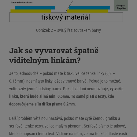
Obrázek 2 – svislý řez soutiskem barvy
Jak se vyvarovat špatně
viditelným linkám?
Je to jednoduché – pokud máte k tisku velice tenké linky (0,2 –
0,15mm), nesmí tyto linky ležet v tmavé barvě. Pokud je to možné,
volte vždy jemné odstíny barev. Pokud zadání neumozňuje,
vytvořte
linku, která bude silná min. 0,5mm. To samé platí s texty, kde
doporučujeme sílu dříku písma 0,2mm.
Další problém většinou nastává, pokud máte sytě černou grafiku a
serifové, tenké texty, velice malým písmem. Serifové písmo je takové,
které je napsán i tento text. Vidíme na něm, že má tenké a tlusté části