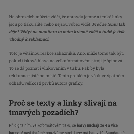
Na obrazcích můžete vidět, že opravdu jemné a tenké linky
jsou po tisku slité, nebo nejsou vůbec vidět.
Proč se tomu tak
děje? Vždyť na monitoru to mám krásně vidět a tudíž je tisk
vhodný k reklamaci.
Toto je většinou reakce zákazníků. Ano, může tomu tak být,
pokud tisková hlava na velkoformátovém stroji je špinavá.
To se dá poznat i vlnkováním v tisku. Pak by byla
reklamace jistě na místě. Tento problém je však ve špatném
odhadu velikosti prvků autora grafiky.
Proč se texty a linky slívají na
tmavých pozadích?
Při digitálním, velkoformátovém tisku, se
barvy míchají ze 4 a více
barev
. V naší tiskárně používáme stroj, který má barev 10. Standardně