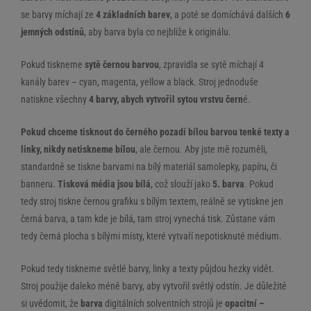
se barvy míchají ze
4 základních barev
, a poté se domíchává dalších
6
jemných odstínů
, aby barva byla co nejblíže k originálu.
Pokud tiskneme
sytě černou barvou
, zpravidla se sytě míchají 4
kanály barev – cyan, magenta, yellow a black. Stroj jednoduše
natiskne všechny
4 barvy, abych vytvořil sytou vrstvu čern
é.
Pokud chceme tisknout do černého pozadí bílou barvou tenké texty a
linky, nikdy netiskneme bílou
, ale černou. Aby jste mě rozuměli,
standardně se tiskne barvami na bílý materiál samolepky, papíru, či
banneru.
Tisková média jsou bílá
, což slouží jako
5. barva
. Pokud
tedy stroj tiskne černou grafiku s bílým textem, reálně se vytiskne jen
černá barva, a tam kde je bílá, tam stroj vynechá tisk. Zůstane vám
tedy černá plocha s bílými místy, které vytvaří nepotisknuté médium.
Pokud tedy tiskneme světlé barvy, linky a texty půjdou hezky vidět.
Stroj použije daleko méně barvy, aby vytvořil světlý odstín. Je důležité
si uvědomit, že
barva
digitálních solventních strojů je
opacitní –