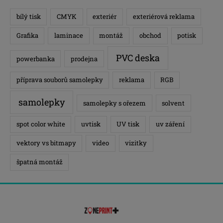
bílý tisk
CMYK
exteriér
exteriérová reklama
Grafika
laminace
montáž
obchod
potisk
PVC deska
powerbanka
prodejna
příprava souborů samolepky
reklama
RGB
samolepky
samolepky s ořezem
solvent
spot color white
uvtisk
UV tisk
uv záření
vektory vs bitmapy
video
vizitky
špatná montáž